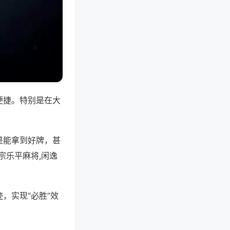
便捷。特别是在大
是能拿到好牌，甚
宗乐平麻将,闲逸
，实现“必胜”效
。