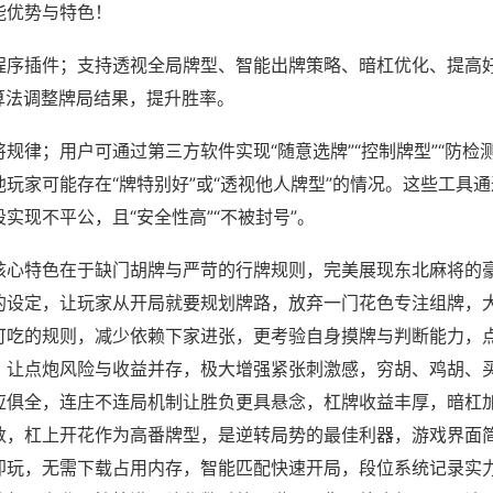
能优势与特色！
程序插件；支持透视全局牌型、智能出牌策略、暗杠优化、提高
算法调整牌局结果，提升胜率。
规律；用户可通过第三方软件实现“随意选牌”“控制牌型”“防检
玩家可能存在“牌特别好”或“透视他人牌型”的情况。这些工具
实现不平公，且“安全性高”“不被封号”。
核心特色在于缺门胡牌与严苛的行牌规则，完美展现东北麻将的
的设定，让玩家从开局就要规划牌路，放弃一门花色专注组牌，
可吃的规则，减少依赖下家进张，更考验自身摸牌与判断能力，
，让点炮风险与收益并存，极大增强紧张刺激感，穷胡、鸡胡、
应俱全，连庄不连局机制让胜负更具悬念，杠牌收益丰厚，暗杠
数，杠上开花作为高番牌型，是逆转局势的最佳利器，游戏界面
即玩，无需下载占用内存，智能匹配快速开局，段位系统记录实