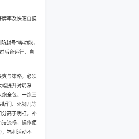
好牌率及快速自摸
测防封号”等功能，
通过后台运行、自
豪爽与策略，必须
大幅提升对局深
点炮全包、一炮三
买断门、死钢儿等
加分高于明杠，补
简洁流畅，操作便
力，福利活动不