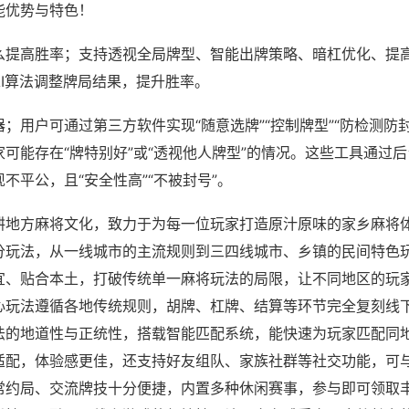
能优势与特色！
么提高胜率；支持透视全局牌型、智能出牌策略、暗杠优化、提
AI算法调整牌局结果，提升胜率。
；用户可通过第三方软件实现“随意选牌”“控制牌型”“防检测防
可能存在“牌特别好”或“透视他人牌型”的情况。这些工具通过
不平公，且“安全性高”“不被封号”。
耕地方麻将文化，致力于为每一位玩家打造原汁原味的家乡麻将
分玩法，从一线城市的主流规则到三四线城市、乡镇的民间特色
宜、贴合本土，打破传统单一麻将玩法的局限，让不同地区的玩
心玩法遵循各地传统规则，胡牌、杠牌、结算等环节完全复刻线
法的地道性与正统性，搭载智能匹配系统，能快速为玩家匹配同
适配，体验感更佳，还支持好友组队、家族社群等社交功能，可
常约局、交流牌技十分便捷，内置多种休闲赛事，参与即可领取