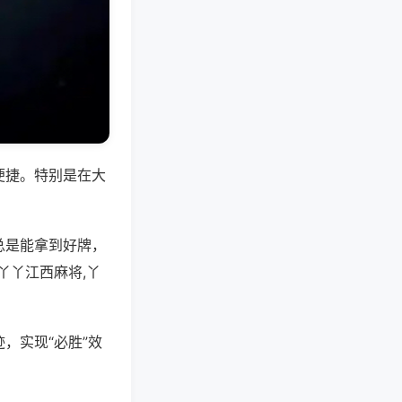
便捷。特别是在大
总是能拿到好牌，
丫丫江西麻将,丫
，实现“必胜”效
。