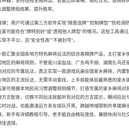
攻神器；支持透视全局牌型、智能出牌策略、暗杠优化、提高好
法调整牌局结果，提升胜率。
律；用户可通过第三方软件实现“随意选牌”“控制牌型”“防检测
家可能存在“牌特别好”或“透视他人牌型”的情况。这些工具通
现不平公，且“安全性高”“不被封号”。
一款汇聚全国各地方特色麻将玩法的综合类棋牌产品，主打家乡
同地区的麻将规则，不管是川渝血战、广东鸡平胡、湖南扎鸟还
到对应的专属玩法，真正实现一款游戏玩遍全国家乡麻将，内置
在地区的主流玩法，无需手动查找，上手就能体验最熟悉的家乡
玩家可根据本地民间习惯调整规则细节，打造专属的家乡麻将对
地方言配音，切换不同玩法就能听到对应的方言提示，瞬间拉近
实时对战，也能邀请远方亲友组队开黑，跨越地域限制共享搓麻
群，新手有详细教程引导，老手能自由畅玩竞技，兼顾休闲与社
绝佳选择。