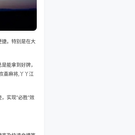
便捷。特别是在大
总是能拿到好牌，
欢喜麻将,丫丫江
，实现“必胜”效
。