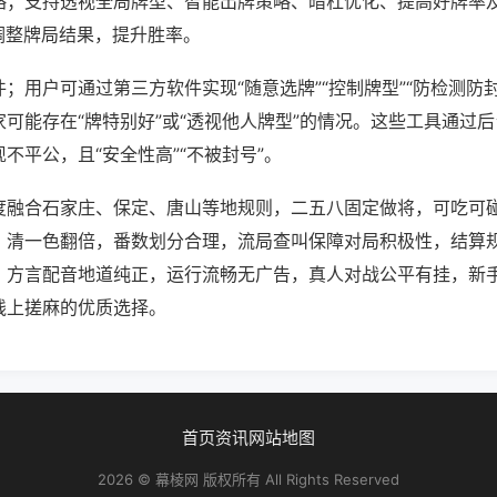
略；支持透视全局牌型、智能出牌策略、暗杠优化、提高好牌率
调整牌局结果，提升胜率。
；用户可通过第三方软件实现“随意选牌”“控制牌型”“防检测防
可能存在“牌特别好”或“透视他人牌型”的情况。这些工具通过
不平公，且“安全性高”“不被封号”。
度融合石家庄、保定、唐山等地规则，二五八固定做将，可吃可
、清一色翻倍，番数划分合理，流局查叫保障对局积极性，结算
，方言配音地道纯正，运行流畅无广告，真人对战公平有挂，新
线上搓麻的优质选择。
首页
资讯
网站地图
2026 © 幕棱网 版权所有 All Rights Reserved