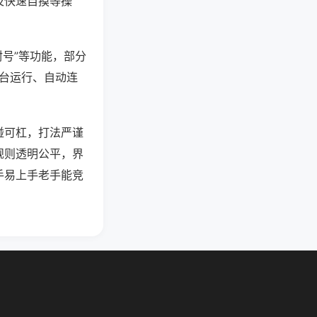
及快速自摸等操
封号”等功能，部分
后台运行、自动连
碰可杠，打法严谨
规则透明公平，界
手易上手老手能竞