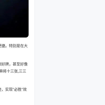
便捷。特别是在大
到好牌，甚至好像
麻将十三张,三三
，实现“必胜”效
。