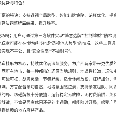
能优势与特色！
何赢的秘诀；支持透视全局牌型、智能出牌策略、暗杠优化、提
AI算法调整牌局结果，提升胜率。
技巧吗；用户可通过第三方软件实现“随意选牌”“控制牌型”“防检
玩家可能存在“牌特别好”或“透视他人牌型”的情况。这些工具
实现不平公，且“安全性高”“不被封号”。
地道桂麻为核心，持续优化玩法与服务，为广西玩家带来更优质
广西所有地市，每一种都精准还原当地规则，地道性拉满，玩法
，可碰可杠，胡牌灵活，节奏舒缓，适合休闲放松，杠牌加分、
满满，方言配音亲切自然，地域氛围感拉满，支持亲友组队、同
常约局、切磋牌技十分便捷，运行稳定无故障，无付费陷阱，免
验舒适，不管是居家休闲还是外出通勤，都能随时开局，感受广
值得信赖的地方麻将产品。