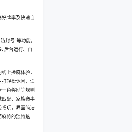
高好牌率及快速自
测防封号”等功能，
通过后台运行、自
的线上搓麻体验，
主打轻松休闲，适
清一色奖励等规则
城匹配、家族赛事
费畅玩，界面简洁
西麻将的独特魅