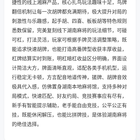
捷性的线上湘麻产品，核心扎鸟玩法趣味十足，鸟牌
翻倍机制让每一次胡牌都充满期待，极大提升对局的
刺激性与乐趣感，起手胡、四喜、板板胡等特色规则
悉数保留，完美复刻线下湖南麻将的玩法细节，可碰
可杠，打法灵活，玩家可根据手牌灵活调整策略，既
能追求快速胡牌，也能打造高番牌型收获丰厚收益，
杠牌结算实时到账，明杠暗杠收益区分明确，界面设
计简洁大方，牌面清晰直观，适配各类手机机型，运
行稳定无卡顿，方言配音地道传神，搓牌、胡牌音效
极具代入感，仿佛置身湖南本地麻将馆，支持多种对
局模式，快速匹配、好友约局、竞技赛事应有尽有，
新手有智能提示辅助，老手能自由竞技，公平公正有
挂，既能休闲解压，也能比拼牌技，是体验湖南麻将
的绝佳选择。