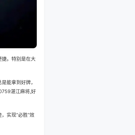
便捷。特别是在大
总是能拿到好牌，
59湛江麻将,好
，实现“必胜”效
。