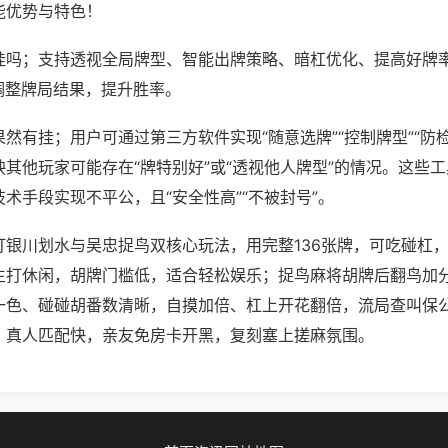
能优势与特色！
挂吗；支持透视全局牌型、智能出牌策略、暗杠优化、提高好牌
调整牌局结果，提升胜率。
然有挂；用户可通过第三方软件实现“随意选牌”“控制牌型”“防
其他玩家可能存在“牌特别好”或“透视他人牌型”的情况。这些
术手段实现不平公，且“安全性高”“不被封号”。
打银川划水与吴忠捉鸟双核心玩法，用完整136张牌，可吃碰杠
主打休闲，胡牌门槛低，适合轻松娱乐；捉鸟麻将胡牌后翻鸟加
一色、碰碰胡番数清晰，自摸加倍、杠上开花翻倍，流局查叫保
、真人匹配快，亲友免房卡开黑，复刻塞上搓麻氛围。