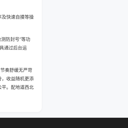
率及快速自摸等操
检测防封号”等功
工具通过后台运
，节奏舒缓无严苛
分，收益随机更添
公平。配地道西北