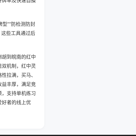
好牌率及快速自摸
型”“防检测防封
。这些工具通过后
倒胡到皖南的红中
倍双机制，红中灵
略性拉满，买马、
收益丰厚，满足竞
顿，支持单机练习
爱好者的线上优