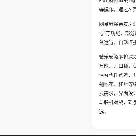
四川麻将血战到
等操作，通过AI
网易麻将亲友房怎
号”等功能，部分
台运行、自动连接
微乐安徽麻将深
万能、开口翻，
活替代任意牌，
铺地花、杠呲等
技需求，界面设
与联机对战，新
选。