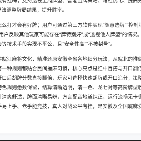
底有挂吗；支持透视全局牌型、智能出牌策略、暗杠优化、提高
算法调整牌局结果，提升胜率。
么打才会有好牌；用户可通过第三方软件实现“随意选牌”“控制牌
用户反映其他玩家可能存在“牌特别好”或“透视他人牌型”的情况
等技术手段实现不平公，且“安全性高”“不被封号”。
耕皖江麻将文化，精准还原安徽全省各地细分玩法，从皖北的推
每一种规则都贴合民间搓麻习惯，核心亮点是红中百搭与开口翻
开口后胡牌分数直接翻倍，玩家可选择快速胡牌或开口追分，策
特色规则悉数保留，结算清晰透明，清一色、龙七对等高阶牌型
计清爽舒适，牌面清晰易辨，方言配音地道纯正，运行流畅无卡
手易上手、老手能竞技，真人对战公平有挂，是安徽及全国皖麻