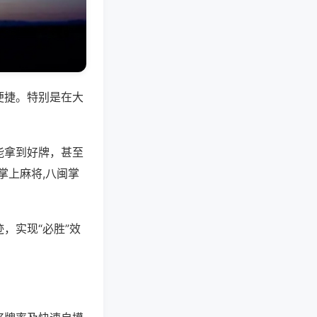
便捷。特别是在大
能拿到好牌，甚至
掌上麻将,八闽掌
，实现“必胜”效
。