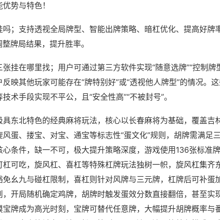
能优势与特色！
挂吗；支持透视全局牌型、智能出牌策略、暗杠优化、提高好牌
调整牌局结果，提升胜率。
张挂在哪里找；用户可通过第三方软件实现“随意选牌”“控制牌型
反映其他玩家可能存在“牌特别好”或“透视他人牌型”的情况。
技术手段实现不平公，且“安全性高”“不被封号”。
极具东北特色的经典麻将玩法，核心以长春麻将为基础，覆盖吉
旋风蛋、搂宝、对宝、通宝等标志性“蛋文化”规则，胡牌需满足
核心条件，缺一不可，极大提升策略深度，游戏使用136张标准
可杠可吃，旋风杠、喜杠等特殊杠牌玩法独树一帜，旋风杠集齐
豁免幺九与碰杠限制，喜杠则针对风牌与三元牌，杠牌后可补蛋
则，开局随机确定鸡牌，胡牌时触发蛋效分数直接翻倍，甚至实
摸宝牌成为高光时刻，宝牌可替代任意牌，大幅提升胡牌概率与