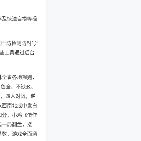
率及快速自摸等操
”“防检测防封号”
这些工具通过后台
林全省各地规则，
三色全、不缺幺、
牌，四人对战，逆
东西南北或中发白
加分，小鸡飞蛋作
现一局翻盘，搂
番数，游戏全面涵