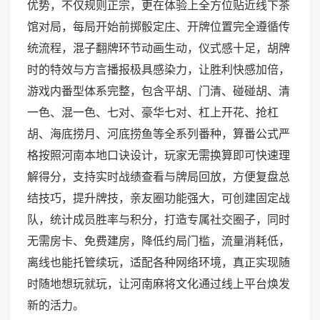
优势，不仅规则正宗，更在体验上全方位贴近线下茶
馆对局，每局开始前掷骰定庄、开牌位置完全遵循传
统流程，混子翻牌环节动画生动，仪式感十足，胡牌
时的特效与方言播报极具感染力，让胜利快感加倍，
游戏内番型体系完整，包含平胡、门清、碰碰胡、清
一色、混一色、七对、豪华七对、杠上开花、抢杠
胡、海底捞月、河底捞鱼等全系列番种，算番公式严
格按照河南本地口诀设计，玩家无需换算即可快速理
解得分，支持实时战绩查看与牌局回放，方便复盘总
结技巧，提升牌技，亲友圈功能强大，可创建固定战
队，统计成员胜率与积分，打造专属社交圈子，同时
无需房卡、免费建房，降低约局门槛，流量消耗低，
离线也能托管续玩，适配各种网络环境，真正实现随
时随地想玩就玩，让河南麻将文化通过线上平台焕发
新的活力。