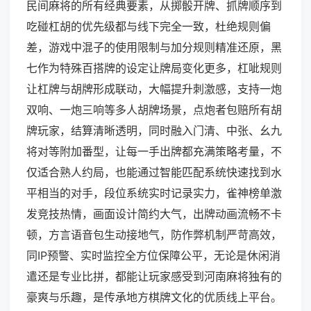
民间麻将的所有经典要素，从掷骰开牌、抓牌顺序到
吃碰杠胡的优先级都与线下完全一致，杜绝规则偏
差，游戏中混子的使用限制与加分规则精准还原，黑
七作为特殊百搭牌的设定让牌局变化更多，杠呲规则
让杠牌与胡牌形成联动，大幅提升刺激感，支持一炮
双响、一炮三响等多人胡牌场景，点炮者包赔所有胡
牌玩家，结算清晰透明，同时融入门清、中张、幺九
将对等附加番型，让每一手出牌都充满策略考量，不
仅适合熟人约局，也能通过智能匹配系统快速找到水
平相当的对手，段位系统实时记录实力，雀神榜单激
发竞技热情，画面设计简约大气，出牌动画流畅不卡
顿，方言语音包生动接地气，防作弊机制严苛高效，
同IP预警、实时监控全方位保障公平，无论是休闲消
遣还是专业比拼，都能让玩家感受到河南麻将独有的
豪爽与乐趣，是传承地方棋牌文化的优质线上平台。