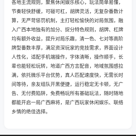
各地主流规则，聚焦休闲娱乐核心，玩法简单易懂，
节奏轻快舒缓，可碰可杠，胡牌灵活，无复杂番数计
算，无严苛惩罚机制，主打轻松愉快的对局氛围，融
入广西本地独有的加分、捉分特色规则，胡牌、杠牌
均有额外收益，提升对局乐趣，清一色、七对等高阶
牌型番数丰厚，满足资深玩家的竞技需求，界面设计
人性化，适配手机端操作，字体清晰，操作顺手，长
辈也能轻松玩转，地道广西方言配音，地域氛围感拉
满，依托微乐平台优势，真人匹配速度快，无需长时
间等待，亲友组队开黑便捷，运行稳定无卡顿，无广
告、无付费陷阱，免费畅玩所有基础玩法，随时随地
都能开启一局广西麻将，是广西玩家休闲娱乐、联络
乡情的绝佳选择。