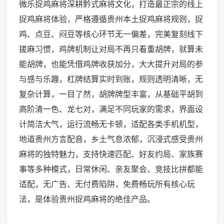
微乐捉鸡麻将深耕黔式麻将文化，打造最正宗的线上
捉鸡麻将体验，严格遵循贵州本土捉鸡麻将规则，捉
鸡、点豆、闷豆等核心环节无一偏差，完美复刻线下
搓麻习惯，鸡牌机制让对局不再只看重胡牌，就算未
能胡牌，也能凭借鸡牌收获加分，大大提升对局的参
与感与乐趣，杠牌结算实时到账，规则透明清晰，无
复杂计算，一目了然，胡牌牌型丰富，从基础平胡到
高阶清一色、龙七对，满足不同玩家的需求，界面设
计简洁大气，运行流畅无卡顿，适配各类手机机型，
地道贵州方言配音，乡土气息浓郁，沉浸式感受贵州
麻将的独特魅力，支持快速匹配、好友约局、家族赛
事等多种模式，日常休闲、亲友聚会、竞技比拼都能
适配，无广告、无付费陷阱，免费畅玩所有核心玩
法，是体验贵州捉鸡麻将的绝佳产品。