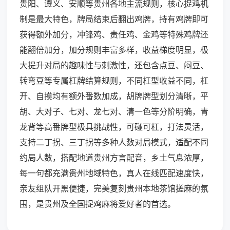
贵阳、遵义、安顺等贵州各地主流规则，核心捉鸡机
制是最大特色，牌局结束后翻出鸡牌，持有鸡牌即可
获得额外加分，冲锋鸡、责任鸡、金鸡等特殊鸡牌还
能翻倍加分，加分规则丰富多样，收益梯度明显，极
大提升对局的趣味性与刺激性，还包含点豆、闷豆、
转弯豆等专属杠牌结算规则，不同杠型收益不同，杠
开、自摸均有额外番数加成，胡牌牌型划分清晰，平
胡、大对子、七对、龙七对、清一色等分阶明确，青
龙背等高番牌型极具挑战性，可碰可杠，打法灵活，
支持二丁拐、三丁拐等多种人数对局模式，适配不同
约局人数，搭配地道贵州方言配音，乡土气息浓厚，
每一句都充满贵州地域特色，真人在线匹配速度快，
亲友组队开黑便捷，完美复刻贵州本地茶馆搓麻的氛
围，是贵州及全国捉鸡麻将爱好者的首选。