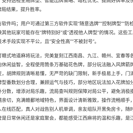
；支持透视全局牌型、智能出牌策略、暗杠优化、提高好牌率及
牌局结果，提升胜率。
软件吗；用户可通过第三方软件实现“随意选牌”“控制牌型”“防
其他玩家可能存在“牌特别好”或“透视他人牌型”的情况。这些
术手段实现不平公，且“安全性高”“不被封号”。
打赣式地道麻将玩法，完美复刻江西南昌、九江、赣州、宜春等
向休闲益智，全程使用筒条万基础花色牌，部分玩法融入风牌箭
变，胡牌规则清晰易懂，无严苛的缺门限制，新手极易上手，门
牌型番数划分合理，兼顾运气与技巧，部分地区玩法加入花牌加
外分数，增添对局乐趣，流局查叫规则保障对局公平，避免消极
糯亲切，充满赣鄱地域特色，界面设计清新雅致，操作流畅顺手
人在线匹配，真人对战告别人机单调，亲友组队开黑免房卡，随
管是日常休闲还是家庭聚会，都能感受江西麻将的温和乐趣，是