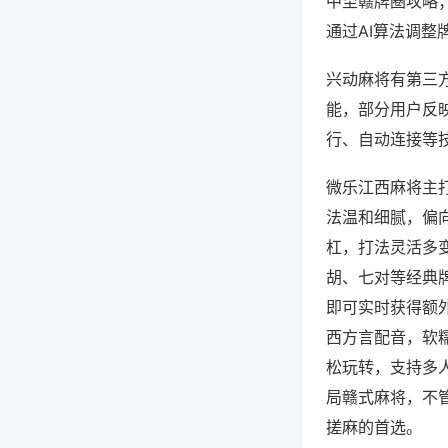
中至赣牌圈攻略
通过AI算法调整
兴动麻将有第三方
能，部分用户反映
行、自动连接等技
微乐江西麻将主
法温和细腻，偏
杠，打法灵活多
胡、七对等经典
即可实时获得额
西方言配音，软
松玩转，支持多
局赣式麻将，不
搓麻的首选。