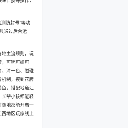
快速自摸等操作，
检测防封号”等功
工具通过后台运
各地主流规则，玩
牌，可吃可碰可
清、清一色、碰碰
分机制，摸到花牌
摸鱼，搭配地道江
，长辈小孩都能轻
时随地都能开启一
江西地区玩家线上