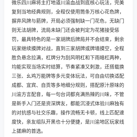
微乐四川麻将主打地道川渝血战到底核心玩法，完美
复刻当地经典规则，全程仅使用筒条万核心花色牌，
摒弃风牌与箭牌，开局必须强制缺一门花色，无缺门
则无法胡牌，流局未缺门还会被判定为花猪接受惩
罚，最具特色的是一家胡牌后牌局并不会结束，剩余
玩家继续摸牌对战，直到三家胡牌或牌墙摸空，全程
胜负悬念拉满，杠牌分为刮风明杠和下雨暗杠两种，
均能实现当场实时结算，节奏紧凑又刺激，还搭载换
三张、幺鸡万能牌等多元变体玩法，可自由切换适配
成都、宜宾、自贡等多地细分规则，搭配原汁原味的
川渝方言配音，每一句台词都充满热辣的川味，不管
是新手入门还是资深牌友，都能沉浸式体验川麻独有
的对抗感与社交乐趣，操作流畅无卡顿，线上匹配速
度快，亲友组队开黑也十分便捷，是川渝地区玩家线
上搓麻的首选。