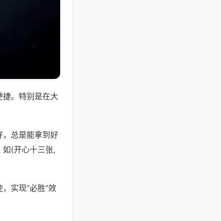
便捷。特别是在大
好，总是能拿到好
如(开心十三张,
，实现“必胜”效
。