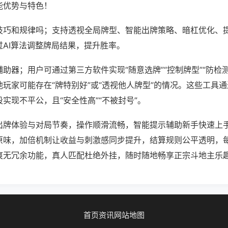
能优势与特色！
技巧和规律吗；支持透视全局牌型、智能出牌策略、暗杠优化、
过AI算法调整牌局结果，提升胜率。
助器；用户可通过第三方软件实现“随意选牌”“控制牌型”“防检
玩家可能存在“牌特别好”或“透视他人牌型”的情况。这些工具
实现不平公，且“安全性高”“不被封号”。
出牌体验与对局节奏，操作顺滑流畅，智能提示辅助新手快速上
原味，加倍机制让收益与刺激感同步提升，结算规则公平透明，
爽无冗余功能，真人匹配杜绝外挂，随时随地畅享正宗斗地主乐
首页
资讯
网站地图