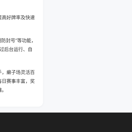
提高好牌率及快速
测防封号”等功能，
通过后台运行、自
手，癞子场灵活百
每日赛事丰富，奖
趣。