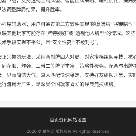
助器下载；支持透视全局牌型、智能出牌策略、暗杠优化、提高
算法调整牌局结果，提升胜率。
程序辅助器；用户可通过第三方软件实现“随意选牌”“控制牌型”
映其他玩家可能存在“牌特别好”或“透视他人牌型”的情况。这
术手段实现不平公，且“安全性高”“不被封号”。
安正宗掼蛋玩法，采用两副牌四人对局，对家搭档组队竞技，核
，同花顺、炸弹、三带二等牌型丰富，策略性极强。配合与出牌
级，界面简洁大气，真人匹配快速稳定，支持好友组队开黑，实
运行流畅无广告，是深受全国玩家喜爱的经典竞技棋牌。
首页
资讯
网站地图
2026 © 幕棱网 版权所有 All Rights Reserved