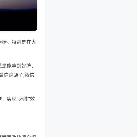
便捷。特别是在大
总是能拿到好牌，
微信跑胡子,微信
，实现“必胜”效
。