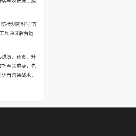
好牌率及快速自摸
“防检测防封号”等
些工具通过后台运
心进贡、还贡、升
技巧至关重要，先
时语音沟通战术，