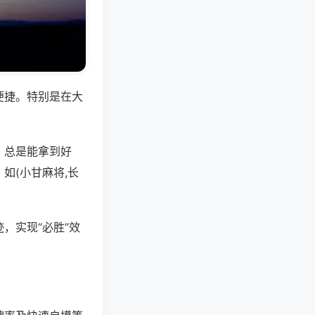
便捷。特别是在大
，总是能拿到好
如(小甘麻将,长
，实现“必胜”效
。