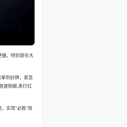
便捷。特别是在大
能拿到好牌，甚至
游逮狗腿,来打红
，实现“必胜”效
。