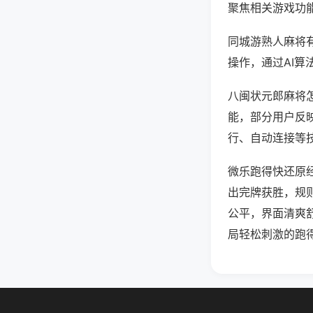
聚焦相关游戏功
同城游熟人麻将
操作，通过AI算
八闽状元郎麻将怎
能，部分用户反映
行、自动连接等技
微乐跑得快还原
出完牌获胜，规
公平，界面清爽
局轻松刺激的跑