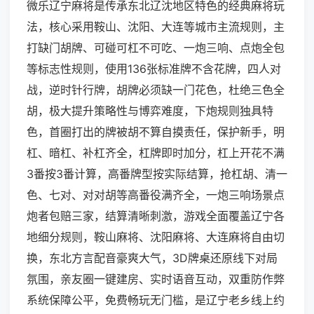
微乐辽宁麻将是传承东北辽沈地区特色的经典麻将玩
法，核心采用鞍山、沈阳、大连等城市主流规则，主
打缺门胡牌、可碰可杠不可吃、一炮三响、点炮全包
等标志性规则，使用136张标准牌不含花牌，四人对
战，逆时针行牌，胡牌必须缺一门花色，杜绝三色全
胡，极大提升策略性与博弈难度，下炮规则独具特
色，首圈打出的牌被胡不算自摸责任，保护新手，明
杠、暗杠、补杠齐全，杠牌即时加分，杠上开花不满
3番按3番计算，高番牌型按实际结算，抢杠胡、清一
色、七对、对对胡等高番役满齐全，一炮三响场景点
炮者包赔三家，结算清晰刺激，游戏全面覆盖辽宁各
地细分规则，鞍山麻将、沈阳麻将、大连麻将自由切
换，东北方言配音豪爽大气，3D牌桌还原线下对局
氛围，亲友圈一键建房、实时语音互动，双重防作弊
系统保障公平，免费畅玩无门槛，是辽宁老乡线上约