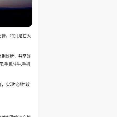
便捷。特别是在大
拿到好牌，甚至好
,手机斗牛,手机
，实现“必胜”效
。