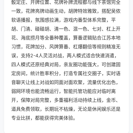
骰定庄、开牌位置、花牌补牌流程都与线下茶馆完全
一致，花牌亮牌动画生动，胡牌特效雅致，搭配吴侬
软语播报，氛围感拉满，游戏内番型体系完整，平
胡、门清、碰碰胡、清一色、混一色、七对、杠上开
花、海底捞月等全番种覆盖，算番逻辑贴合江苏本地
习惯，花牌加分、风牌算番、杠爆翻倍等规则精准无
误，支持2-4人灵活对战，两人模式适合快速消遣，
四人模式还原经典对局，亲友圈功能强大，可创建固
定房间，统计胜率积分，打造专属社交圈子，实时语
音聊天让线上对战如同面对面欢聚，流量优化出色，
弱网环境也能流畅运行，智能托管功能应对临时离
开，保障对局完整，多重福利活动持续上线，金币、
道具免费领取，长期玩不枯燥，无论是休闲娱乐还是
专业比拼，都能获得完美体验。