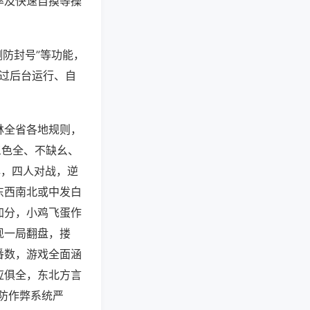
率及快速自摸等操
测防封号”等功能，
通过后台运行、自
林全省各地规则，
三色全、不缺幺、
牌，四人对战，逆
东西南北或中发白
加分，小鸡飞蛋作
现一局翻盘，搂
番数，游戏全面涵
应俱全，东北方言
防作弊系统严