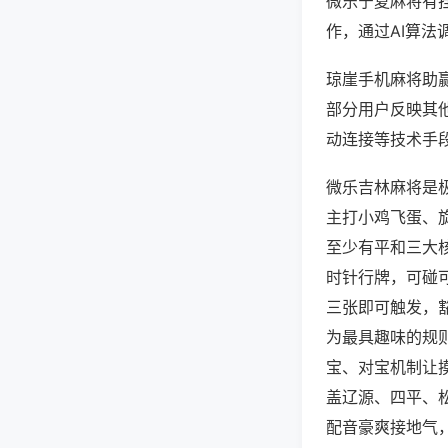
微乐宁夏麻将有
作，通过AI算法
琼崖手机麻将助赢
部分用户反映其他
动连接等技术手段
微乐吉林麻将是
主打小鸡飞蛋、
至少有平和三大
时针行牌，可碰
三张即可触发，
为最具趣味的规
宝、对宝机制让
盖辽源、四平、
配音豪爽接地气