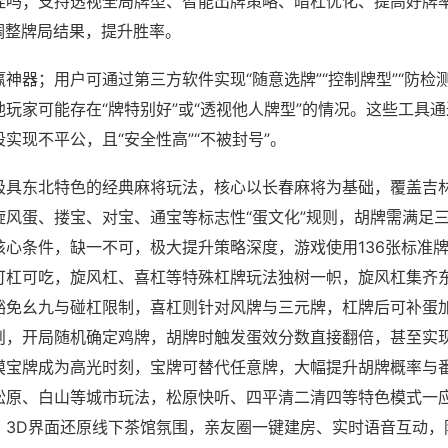
挂吗；支持透视全局牌型、智能出牌策略、暗杠优化、提高好牌
调整牌局结果，提升胜率。
神器；用户可通过第三方软件实现“随意选牌”“控制牌型”“防检
玩家可能存在“牌特别好”或“透视他人牌型”的情况。这些工具
实现不平公，且“安全性高”“不被封号”。
极具东北特色的经典麻将玩法，核心以长春麻将为基础，覆盖吉
旋风蛋、搂宝、对宝、通宝等标志性“蛋文化”规则，胡牌需满足
核心条件，缺一不可，极大提升策略深度，游戏使用136张标准
可杠可吃，旋风杠、喜杠等特殊杠牌玩法独树一帜，旋风杠集齐
豁免幺九与碰杠限制，喜杠则针对风牌与三元牌，杠牌后可补蛋
则，开局随机确定鸡牌，胡牌时触发蛋效分数直接翻倍，甚至实
摸宝牌成为高光时刻，宝牌可替代任意牌，大幅提升胡牌概率与
松原、白山等城市玩法，松原快听、四平清二清四等特色模式一
，3D界面还原线下茶馆氛围，亲友圈一键建房、实时语音互动，