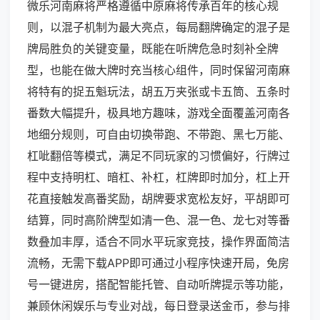
微乐河南麻将严格遵循中原麻将传承百年的核心规
则，以混子机制为最大亮点，每局翻牌确定的混子是
牌局胜负的关键变量，既能在听牌危急时刻补全牌
型，也能在做大牌时充当核心组件，同时保留河南麻
将特有的捉五魁玩法，胡五万夹张或卡五筒、五条时
番数大幅提升，极具地方趣味，游戏全面覆盖河南各
地细分规则，可自由切换带跑、不带跑、黑七万能、
杠呲翻倍等模式，满足不同玩家的习惯偏好，行牌过
程中支持明杠、暗杠、补杠，杠牌即时加分，杠上开
花直接触发高番奖励，胡牌要求宽松友好，平胡即可
结算，同时高阶牌型如清一色、混一色、龙七对等番
数叠加丰厚，适合不同水平玩家竞技，操作界面简洁
流畅，无需下载APP即可通过小程序快速开局，免房
号一键进房，搭配智能托管、自动听牌提示等功能，
兼顾休闲娱乐与专业对战，每日登录送金币，参与排