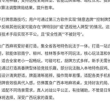
费专用神器；支持透视全局牌型、智能出牌策略、暗杠优化、提
AI算法调整牌局结果，提升胜率。
打牌思路技巧；用户可通过第三方软件实现“随意选牌”“控制牌型
反映其他玩家可能存在“牌特别好”或“透视他人牌型”的情况。
技术手段实现不平公，且“安全性高”“不被封号”。
为广西麻将爱好者打造，集全省各地特色玩法于一体，打造一站
用，就能体验南宁、柳州、桂林等多地不同玩法，核心玩法温和
，适合全家老小一起畅玩，可碰可杠，胡牌方式多样，新手无需
能通过打造高番牌型体验竞技乐趣，部分玩法融入本地特色捉鸡
面设计清爽舒适，牌面清晰易辨，操作简单易懂，适配各类手机
胡牌音效极具代入感，仿佛置身广西本地麻将桌，支持好友约局
，适配不同场景需求，真人对战公平公正，有挂辅助，不管是日
麻将选择，深受广西玩家的喜爱。