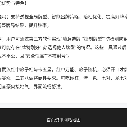
能优势与特色！
挂吗；支持透视全局牌型、智能出牌策略、暗杠优化、提高好牌
调整牌局结果，提升胜率。
；用户可通过第三方软件实现“随意选牌”“控制牌型”“防检测防
可能存在“牌特别好”或“透视他人牌型”的情况。这些工具通过
不平公，且“安全性高”“不被封号”。
打武汉红中癞子杠与卡五星，红中万能、癞子随机，必须开口才
层暴涨，二五八做将硬性要求。可吃碰杠，清一色、七对、龙七
配音豪爽接地气，界面流畅舒适。
首页
资讯
网站地图