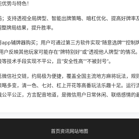
能优势与特色！
吗；支持透视全局牌型、智能出牌策略、暗杠优化、提高好牌率
调整牌局结果，提升胜率。
app辅牌器购买；用户可通过第三方软件实现“随意选牌”“控制牌
用户反映其他玩家可能存在“牌特别好”或“透视他人牌型”的情况
等技术手段实现不平公，且“安全性高”“不被封号”。
托微信社交链，约局极为便捷，覆盖全国主流地方麻将玩法，规
策略多变，清一色、七对、杠上开花等高番玩法乐趣十足。运行
战公平公正，方言配音地道，是微信用户日常休闲、联络感情的
首页
资讯
网站地图