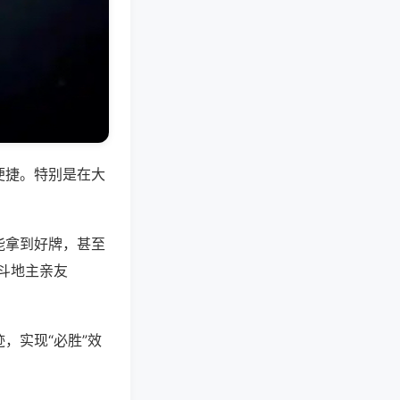
便捷。特别是在大
能拿到好牌，甚至
斗地主亲友
，实现“必胜”效
。