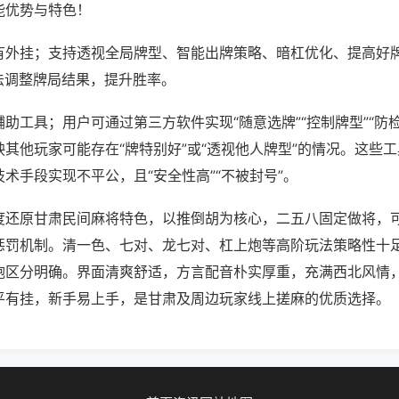
能优势与特色！
有外挂；支持透视全局牌型、智能出牌策略、暗杠优化、提高好
法调整牌局结果，提升胜率。
助工具；用户可通过第三方软件实现“随意选牌”“控制牌型”“防
其他玩家可能存在“牌特别好”或“透视他人牌型”的情况。这些
术手段实现不平公，且“安全性高”“不被封号”。
度还原甘肃民间麻将特色，以推倒胡为核心，二五八固定做将，
惩罚机制。清一色、七对、龙七对、杠上炮等高阶玩法策略性十
炮区分明确。界面清爽舒适，方言配音朴实厚重，充满西北风情
平有挂，新手易上手，是甘肃及周边玩家线上搓麻的优质选择。