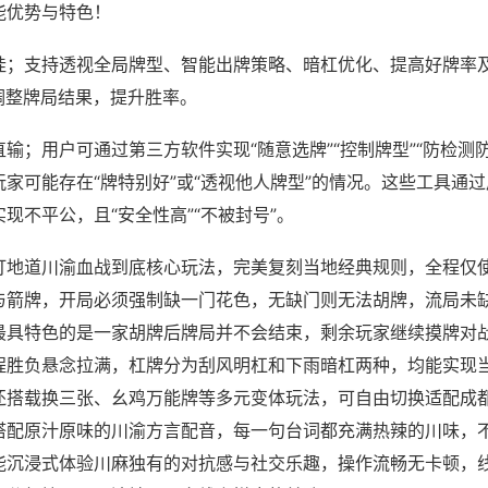
能优势与特色！
挂；支持透视全局牌型、智能出牌策略、暗杠优化、提高好牌率
调整牌局结果，提升胜率。
输；用户可通过第三方软件实现“随意选牌”“控制牌型”“防检测
家可能存在“牌特别好”或“透视他人牌型”的情况。这些工具通
现不平公，且“安全性高”“不被封号”。
打地道川渝血战到底核心玩法，完美复刻当地经典规则，全程仅
与箭牌，开局必须强制缺一门花色，无缺门则无法胡牌，流局未
最具特色的是一家胡牌后牌局并不会结束，剩余玩家继续摸牌对
程胜负悬念拉满，杠牌分为刮风明杠和下雨暗杠两种，均能实现
还搭载换三张、幺鸡万能牌等多元变体玩法，可自由切换适配成
搭配原汁原味的川渝方言配音，每一句台词都充满热辣的川味，
能沉浸式体验川麻独有的对抗感与社交乐趣，操作流畅无卡顿，