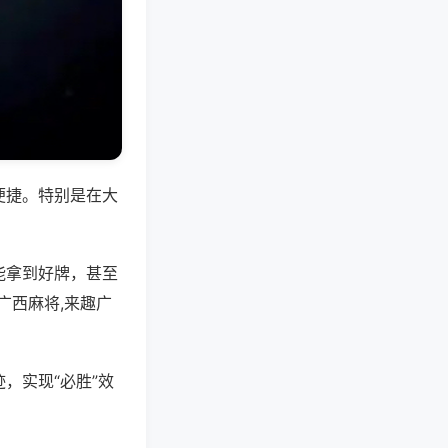
便捷。特别是在大
能拿到好牌，甚至
广西麻将,来趣广
，实现“必胜”效
。