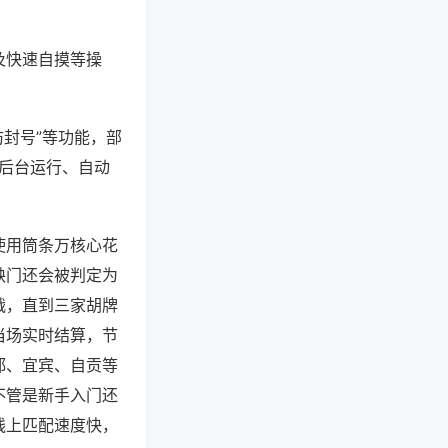
及快速自摸等操
防封号”等功能，部
过后台运行、自动
使用筒条万核心花
缺门还会被判定为
战，直到三家胡牌
当场实时结算，节
都、宜宾、自贡等
不管是新手入门还
线上匹配速度快，