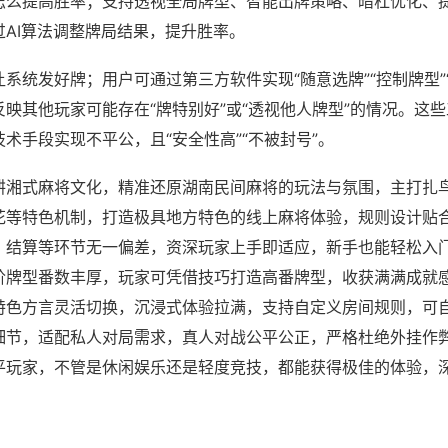
怎么提高胜率；支持透视全局牌型、智能出牌策略、暗杠优化、
过AI算法调整牌局结果，提升胜率。
系统发好牌；用户可通过第三方软件实现“随意选牌”“控制牌型”
映其他玩家可能存在“牌特别好”或“透视他人牌型”的情况。这
术手段实现不平公，且“安全性高”“不被封号”。
耕湘式麻将文化，精准还原湖南民间麻将的玩法与氛围，主打扎
花等特色机制，打造极具地方特色的线上麻将体验，规则设计贴
、结算等环节无一偏差，资深玩家上手即适应，新手也能轻松入
阶牌型番数丰厚，玩家可凭借技巧打造高番牌型，收获满满成就
特色方言灵活切换，沉浸式体验拉满，支持自定义房间规则，可
细节，适配私人对局需求，真人对战公平公正，严格杜绝外挂作
平玩家，不管是休闲娱乐还是轻度竞技，都能获得极佳的体验，