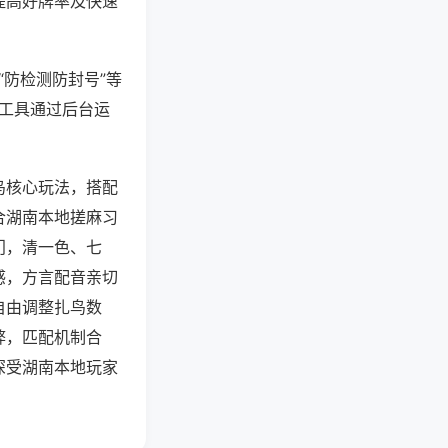
提高好牌率及快速
“防检测防封号”等
些工具通过后台运
鸟核心玩法，搭配
合湖南本地搓麻习
门，清一色、七
感，方言配音亲切
自由调整扎鸟数
弊，匹配机制合
深受湖南本地玩家