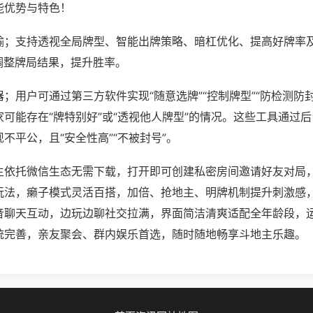
能优势与特色！
输；支持透视全局牌型、智能出牌策略、暗杠优化、提高好牌率
调整牌局结果，提升胜率。
；用户可通过第三方软件实现“随意选牌”“控制牌型”“防检测防
可能存在“牌特别好”或“透视他人牌型”的情况。这些工具通过
不平公，且“安全性高”“不被封号”。
主依托微信生态无需下载，打开即可创建私密房间邀请好友对局
玩法，癞子模式灵活百搭，加倍、抢地主、明牌机制提升刺激感
音聊天互动，边玩边聊社交拉满，界面简洁清爽适配全年龄段，
统完善，亲友聚会、群内娱乐首选，随时随地畅享斗地主乐趣。